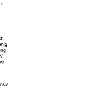
us
st
enig
ung
HW
wir
nsiv