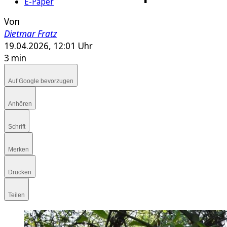
E-Paper
Von
Dietmar Fratz
19.04.2026, 12:01 Uhr
3 min
Auf Google bevorzugen
Anhören
Schrift
Merken
Drucken
Teilen