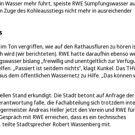
ein Wasser mehr führt, speiste RWE Sümpfungswasser a
im Zuge des Kohleausstiegs nicht mehr in ausreichender
s
 im Ton vergriffen, wie auf den Rathausfluren zu hören i
 wird (wir berichteten). RWE hatte daraufhin ebenso w
gswasser bislang „freiwillig und unentgeltlich zur Verfüg
fen. „Passiert ist seitdem nichts“, klagt Kunkel. Das T
n aus dem öffentlichen Wassernetz zu Hilfe. „Das können 
ellen Stand erkundigt. Die Stadt betont auf Anfrage der
rantwortung falle, die Fachabteilung sich trotzdem inte
ermeister Andreas Heller jetzt den Verein und RWE für
Gespräch mit RWE erreichen, dass es ein technisches
, teilte Stadtsprecher Robert Wassenberg mit.