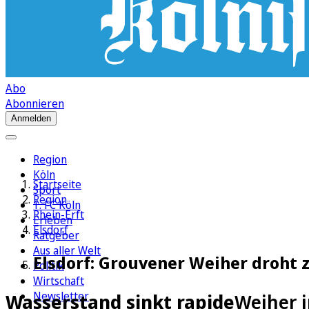
Abo
Abonnieren
Anmelden
Region
Köln
Startseite
Sport
Region
1. FC Köln
Rhein-Erft
Erleben
Elsdorf
Ratgeber
Aus aller Welt
Elsdorf: Grouvener Weiher droht 
Politik
Wirtschaft
Newsletter
Wasserstand sinkt rapide
Weiher i