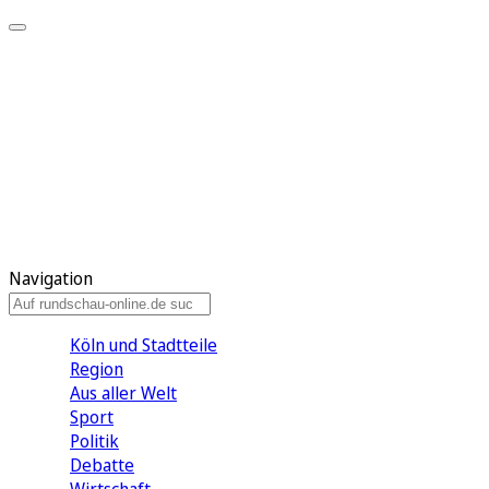
Meine KR
Meine Artikel
Meine Region
Meine Newsletter
Gewinnspiele
Mein Rundschau PLUS
Mein E-Paper
Navigation
Köln und Stadtteile
Region
Aus aller Welt
Sport
Politik
Debatte