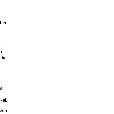
r
chen,
er
n
 die
hr
kel.
, vom