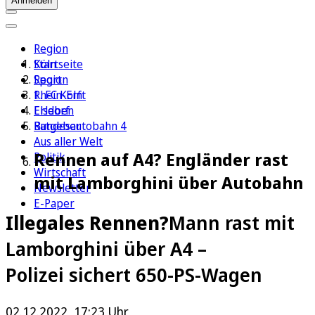
Anmelden
Region
Köln
Startseite
Sport
Region
1. FC Köln
Rhein-Erft
Erleben
Elsdorf
Ratgeber
Bundesautobahn 4
Aus aller Welt
Rennen auf A4? Engländer rast
Politik
Wirtschaft
mit Lamborghini über Autobahn
Newsletter
E-Paper
Illegales Rennen?
Mann rast mit
Lamborghini über A4 –
Polizei sichert 650-PS-Wagen
02.12.2022, 17:23 Uhr