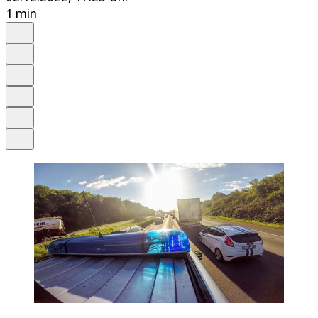
1 min
Auf Google bevorzugen
Anhören
Schrift
Merken
Drucken
Teilen