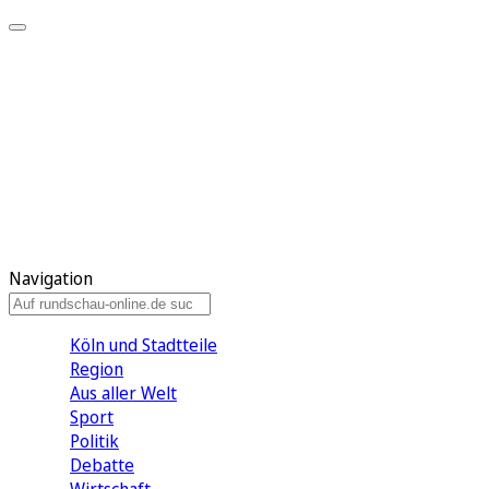
Meine KR
Meine Artikel
Meine Region
Meine Newsletter
Gewinnspiele
Mein Rundschau PLUS
Mein E-Paper
Navigation
Köln und Stadtteile
Region
Aus aller Welt
Sport
Politik
Debatte