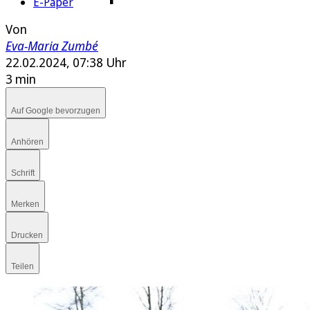
E-Paper
Von
Eva-Maria Zumbé
22.02.2024, 07:38 Uhr
3 min
Auf Google bevorzugen
Anhören
Schrift
Merken
Drucken
Teilen