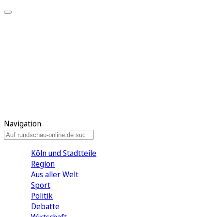
Meine KR
Meine Artikel
Meine Region
Meine Newsletter
Gewinnspiele
Mein Rundschau PLUS
Mein E-Paper
Navigation
Köln und Stadtteile
Region
Aus aller Welt
Sport
Politik
Debatte