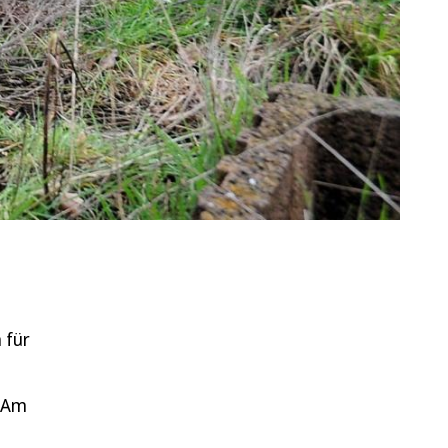
 für
r Am