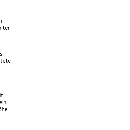
n
unter
s
htete
it
eln
Höhe