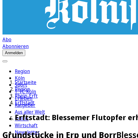
Abo
Abonnieren
Anmelden
Region
Köln
Startseite
Sport
Region
1. FC Köln
Rhein-Erft
Erleben
Erftstadt
Ratgeber
Aus aller Welt
Erftstadt: Blessemer Flutopfer e
Politik
Wirtschaft
Newsletter
Grundstücke in Erp und Borr
Bless