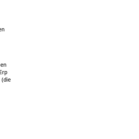
en
den
Erp
 (die