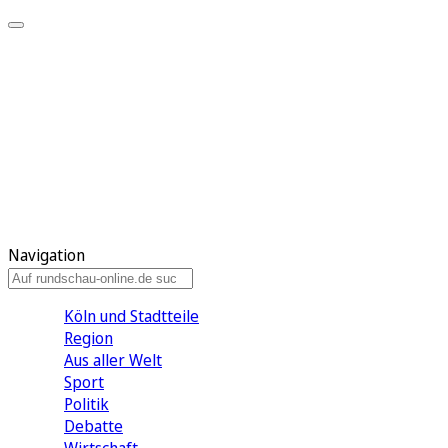
Meine KR
Meine Artikel
Meine Region
Meine Newsletter
Gewinnspiele
Mein Rundschau PLUS
Mein E-Paper
Navigation
Köln und Stadtteile
Region
Aus aller Welt
Sport
Politik
Debatte