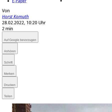
E-Paper
Von
Horst Komuth
28.02.2022, 10:20 Uhr
2 min
Auf Google bevorzugen
Anhören
Schrift
Merken
Drucken
Teilen