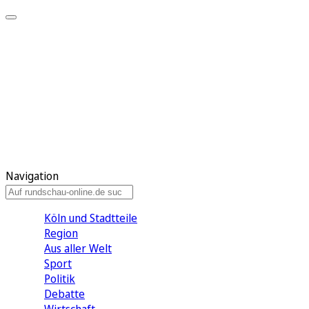
Meine KR
Meine Artikel
Meine Region
Meine Newsletter
Gewinnspiele
Mein Rundschau PLUS
Mein E-Paper
Navigation
Köln und Stadtteile
Region
Aus aller Welt
Sport
Politik
Debatte