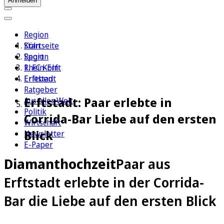
Anmelden
Region
Köln
Startseite
Sport
Region
1. FC Köln
Rhein-Erft
Erleben
Erftstadt
Ratgeber
Erftstadt: Paar erlebte in
Aus aller Welt
Politik
Corrida-Bar Liebe auf den ersten
Wirtschaft
Blick
Newsletter
E-Paper
Diamanthochzeit
Paar aus
Erftstadt erlebte in der Corrida-
Bar die Liebe auf den ersten Blick