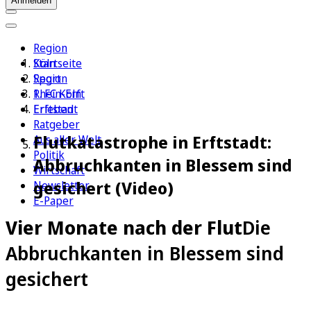
Anmelden
Region
Köln
Startseite
Sport
Region
1. FC Köln
Rhein-Erft
Erleben
Erftstadt
Ratgeber
Flutkatastrophe in Erftstadt:
Aus aller Welt
Politik
Abbruchkanten in Blessem sind
Wirtschaft
gesichert (Video)
Newsletter
E-Paper
Vier Monate nach der Flut
Die
Abbruchkanten in Blessem sind
gesichert