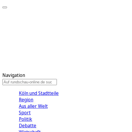
Meine KR
Meine Artikel
Meine Region
Meine Newsletter
Gewinnspiele
Mein Rundschau PLUS
Mein E-Paper
Navigation
Köln und Stadtteile
Region
Aus aller Welt
Sport
Politik
Debatte