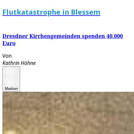
Flutkatastrophe in Blessem
Dresdner Kirchengemeinden spenden 40.000
Euro
Von
Kathrin Höhne
Merken