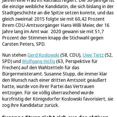
Jahren eine Frau im Rathaus regiert. Die 56-Jährige ist
die einzige weibliche Kandidatin, die sich bislang in der
Stadtgeschichte an die Spitze setzen konnte, und das
gleich zweimal: 2015 folgte sie mit 60,42 Prozent
ihrem CDU-Amtsvorgänger Hans-Willi Meier, der 16
Jahre lang im Amt war. 2020 gewann sie mit 51,7
Prozent der Stimmen knapp die Stichwahl gegen
Carsten Peters, SPD.
Nun stehen
Gerd Koslowski
(58, CDU),
Uwe Tietz
(52,
SPD) und
Wolfgang Höfig
(63, Perspektive für
Frechen) auf den Wahlzetteln für das
Bürgermeisteramt. Susanne Stupp, die immer klar
den Wunsch nach einer dritten Amtszeit geäußert
hatte, wurde von ihrer Partei das Vertrauen
entzogen. Für sie völlig überraschend wurde
kurzfristig der Königsdorfer Koslowski favorisiert, sie
zog ihre Kandidatur zurück.