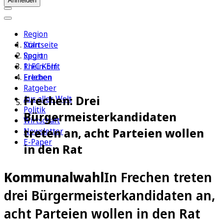
Anmelden
Region
Köln
Startseite
Sport
Region
1. FC Köln
Rhein-Erft
Erleben
Frechen
Ratgeber
Frechen: Drei
Aus aller Welt
Politik
Bürgermeisterkandidaten
Wirtschaft
treten an, acht Parteien wollen
Newsletter
E-Paper
in den Rat
Kommunalwahl
In Frechen treten
drei Bürgermeisterkandidaten an,
acht Parteien wollen in den Rat