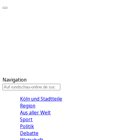
Meine KR
Meine Artikel
Meine Region
Meine Newsletter
Gewinnspiele
Mein Rundschau PLUS
Mein E-Paper
Navigation
Köln und Stadtteile
Region
Aus aller Welt
Sport
Politik
Debatte