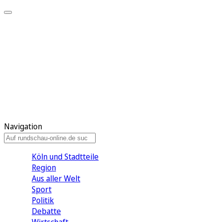
Meine KR
Meine Artikel
Meine Region
Meine Newsletter
Gewinnspiele
Mein Rundschau PLUS
Mein E-Paper
Navigation
Köln und Stadtteile
Region
Aus aller Welt
Sport
Politik
Debatte