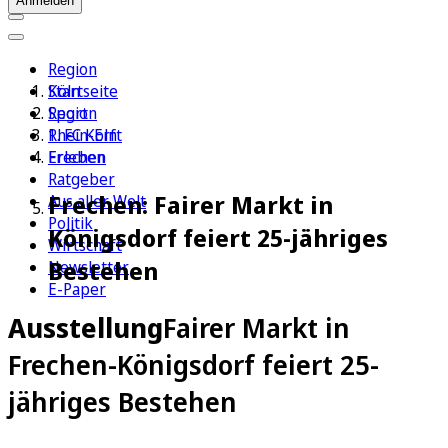
Anmelden
Region
Köln
Startseite
Sport
Region
1. FC Köln
Rhein-Erft
Erleben
Frechen
Ratgeber
Frechen: Fairer Markt in
Aus aller Welt
Politik
Königsdorf feiert 25-jähriges
Wirtschaft
Bestehen
Newsletter
E-Paper
Ausstellung
Fairer Markt in
Frechen-Königsdorf feiert 25-
jähriges Bestehen