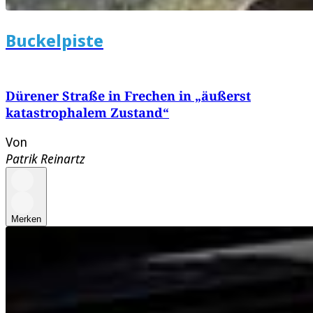
Buckelpiste
Dürener Straße in Frechen in „äußerst
katastrophalem Zustand“
Von
Patrik Reinartz
Merken