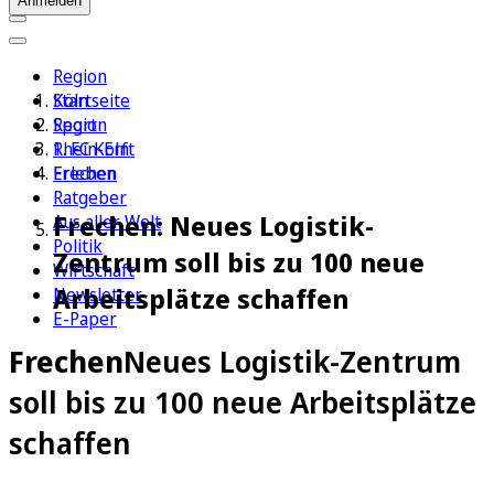
Anmelden
Region
Köln
Startseite
Sport
Region
1. FC Köln
Rhein-Erft
Erleben
Frechen
Ratgeber
Frechen: Neues Logistik-
Aus aller Welt
Politik
Zentrum soll bis zu 100 neue
Wirtschaft
Arbeitsplätze schaffen
Newsletter
E-Paper
Frechen
Neues Logistik-Zentrum
soll bis zu 100 neue Arbeitsplätze
schaffen