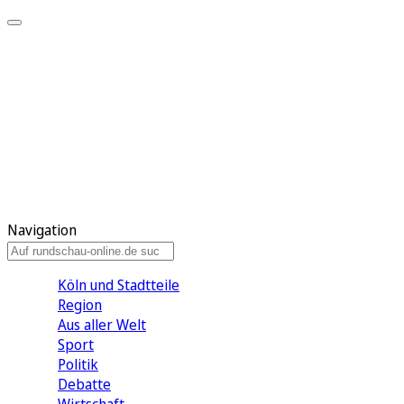
Meine KR
Meine Artikel
Meine Region
Meine Newsletter
Gewinnspiele
Mein Rundschau PLUS
Mein E-Paper
Navigation
Köln und Stadtteile
Region
Aus aller Welt
Sport
Politik
Debatte