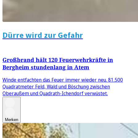
Dürre wird zur Gefahr
Großbrand hält 120 Feuerwehrkräfte in
Bergheim stundenlang in Atem
Winde entfachten das Feuer immer wieder neu. 81.500
Quadratmeter Feld, Wald und Böschung zwischen
Oberaußem und Quadrath-Ichendorf verwüstet.
Merken