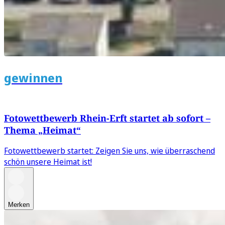
gewinnen
Fotowettbewerb Rhein-Erft startet ab sofort –
Thema „Heimat“
Fotowettbewerb startet: Zeigen Sie uns, wie überraschend
schön unsere Heimat ist!
Merken