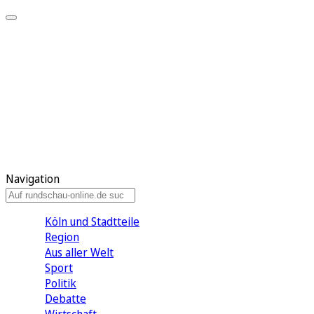
Meine KR
Meine Artikel
Meine Region
Meine Newsletter
Gewinnspiele
Mein Rundschau PLUS
Mein E-Paper
Navigation
Köln und Stadtteile
Region
Aus aller Welt
Sport
Politik
Debatte