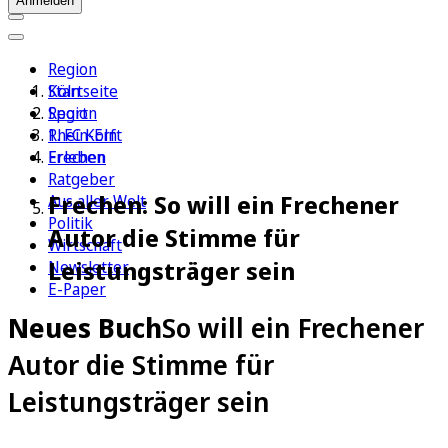
Anmelden
Region
Köln
Startseite
Sport
Region
1. FC Köln
Rhein-Erft
Erleben
Frechen
Ratgeber
Frechen: So will ein Frechener
Aus aller Welt
Politik
Autor die Stimme für
Wirtschaft
Leistungsträger sein
Newsletter
E-Paper
Neues Buch
So will ein Frechener
Autor die Stimme für
Leistungsträger sein