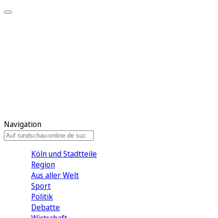
Meine KR
Meine Artikel
Meine Region
Meine Newsletter
Gewinnspiele
Mein Rundschau PLUS
Mein E-Paper
Navigation
Köln und Stadtteile
Region
Aus aller Welt
Sport
Politik
Debatte