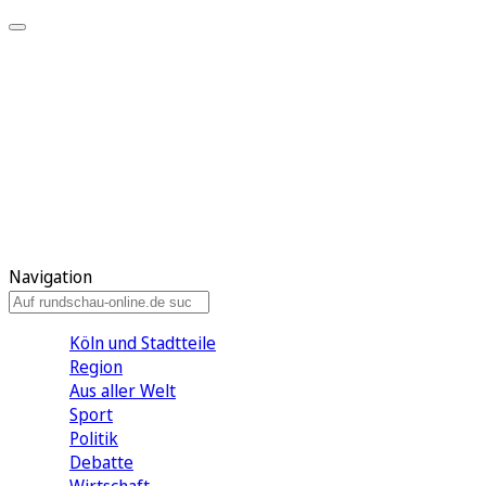
Meine KR
Meine Artikel
Meine Region
Meine Newsletter
Gewinnspiele
Mein Rundschau PLUS
Mein E-Paper
Navigation
Köln und Stadtteile
Region
Aus aller Welt
Sport
Politik
Debatte