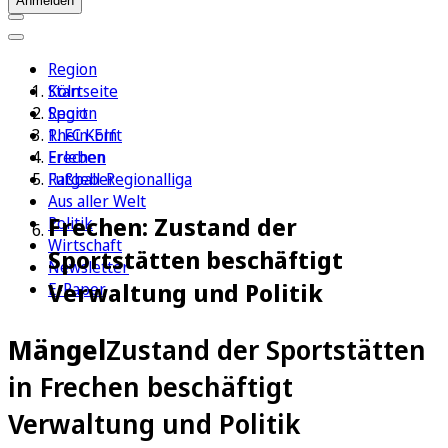
Anmelden
Region
Köln
Startseite
Sport
Region
1. FC Köln
Rhein-Erft
Erleben
Frechen
Ratgeber
Fußball-Regionalliga
Aus aller Welt
Frechen: Zustand der
Politik
Wirtschaft
Sportstätten beschäftigt
Newsletter
Verwaltung und Politik
E-Paper
Mängel
Zustand der Sportstätten
in Frechen beschäftigt
Verwaltung und Politik