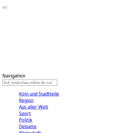
Meine KR
Meine Artikel
Meine Region
Meine Newsletter
Gewinnspiele
Mein Rundschau PLUS
Mein E-Paper
Navigation
Köln und Stadtteile
Region
Aus aller Welt
Sport
Politik
Debatte