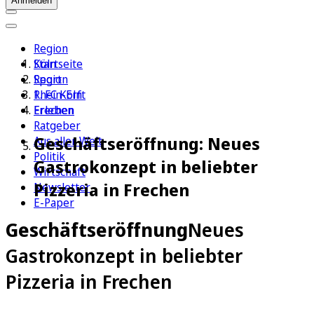
Anmelden
Region
Köln
Startseite
Sport
Region
1. FC Köln
Rhein-Erft
Erleben
Frechen
Ratgeber
Geschäftseröffnung: Neues
Aus aller Welt
Politik
Gastrokonzept in beliebter
Wirtschaft
Pizzeria in Frechen
Newsletter
E-Paper
Geschäftseröffnung
Neues
Gastrokonzept in beliebter
Pizzeria in Frechen