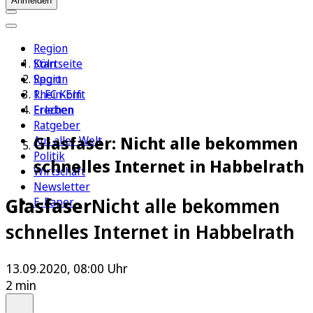
Anmelden
Region
Köln
Startseite
Sport
Region
1. FC Köln
Rhein-Erft
Erleben
Frechen
Ratgeber
Glasfaser: Nicht alle bekommen
Aus aller Welt
Politik
schnelles Internet in Habbelrath
Wirtschaft
Newsletter
Glasfaser
Nicht alle bekommen
E-Paper
schnelles Internet in Habbelrath
13.09.2020, 08:00 Uhr
2 min
Auf Google bevorzugen