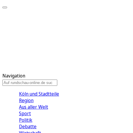
Meine KR
Meine Artikel
Meine Region
Meine Newsletter
Gewinnspiele
Mein Rundschau PLUS
Mein E-Paper
Navigation
Köln und Stadtteile
Region
Aus aller Welt
Sport
Politik
Debatte