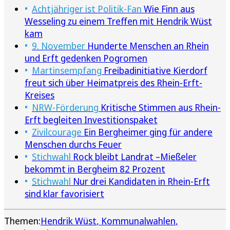
Achtjähriger ist Politik-Fan
Wie Finn aus
Wesseling zu einem Treffen mit Hendrik Wüst
kam
9. November
Hunderte Menschen an Rhein
und Erft gedenken Pogromen
Martinsempfang
Freibadinitiative Kierdorf
freut sich über Heimatpreis des Rhein-Erft-
Kreises
NRW-Förderung
Kritische Stimmen aus Rhein-
Erft begleiten Investitionspaket
Zivilcourage
Ein Bergheimer ging für andere
Menschen durchs Feuer
Stichwahl
Rock bleibt Landrat –Mießeler
bekommt in Bergheim 82 Prozent
Stichwahl
Nur drei Kandidaten in Rhein-Erft
sind klar favorisiert
Themen:
Hendrik Wüst
Kommunalwahlen