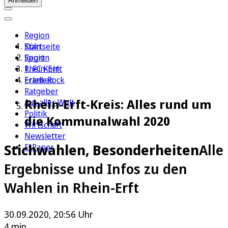
Anmelden
Region
Köln
Startseite
Sport
Region
1. FC Köln
Rhein-Erft
Erleben
Frank Rock
Ratgeber
Rhein-Erft-Kreis: Alles rund um
Aus aller Welt
Politik
die Kommunalwahl 2020
Wirtschaft
Newsletter
Stichwahlen, Besonderheiten
Alle
E-Paper
Ergebnisse und Infos zu den
Wahlen in Rhein-Erft
30.09.2020, 20:56 Uhr
4 min