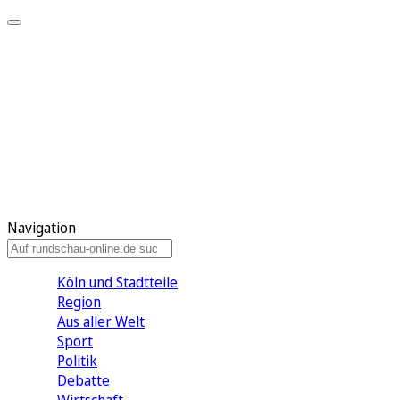
Meine KR
Meine Artikel
Meine Region
Meine Newsletter
Gewinnspiele
Mein Rundschau PLUS
Mein E-Paper
Navigation
Köln und Stadtteile
Region
Aus aller Welt
Sport
Politik
Debatte