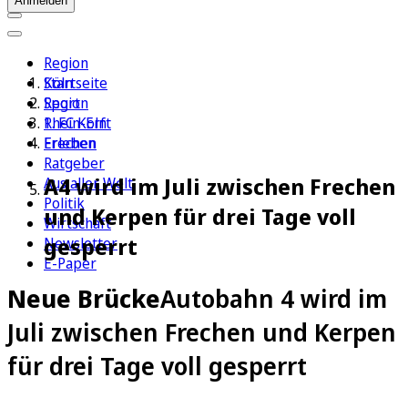
Anmelden
Region
Köln
Startseite
Sport
Region
1. FC Köln
Rhein-Erft
Erleben
Frechen
Ratgeber
A4 wird im Juli zwischen Frechen
Aus aller Welt
Politik
und Kerpen für drei Tage voll
Wirtschaft
gesperrt
Newsletter
E-Paper
Neue Brücke
Autobahn 4 wird im
Juli zwischen Frechen und Kerpen
für drei Tage voll gesperrt