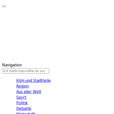
Meine KR
Meine Artikel
Meine Region
Meine Newsletter
Gewinnspiele
Mein Rundschau PLUS
Mein E-Paper
Navigation
Köln und Stadtteile
Region
Aus aller Welt
Sport
Politik
Debatte