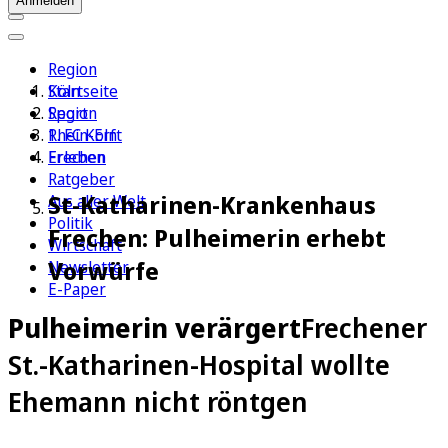
Anmelden
Region
Köln
Startseite
Sport
Region
1. FC Köln
Rhein-Erft
Erleben
Frechen
Ratgeber
St-Katharinen-Krankenhaus
Aus aller Welt
Politik
Frechen: Pulheimerin erhebt
Wirtschaft
Vorwürfe
Newsletter
E-Paper
Pulheimerin verärgert
Frechener
St.-Katharinen-Hospital wollte
Ehemann nicht röntgen