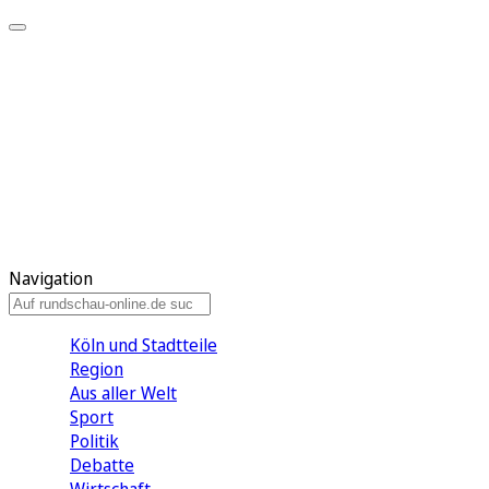
Meine KR
Meine Artikel
Meine Region
Meine Newsletter
Gewinnspiele
Mein Rundschau PLUS
Mein E-Paper
Navigation
Köln und Stadtteile
Region
Aus aller Welt
Sport
Politik
Debatte