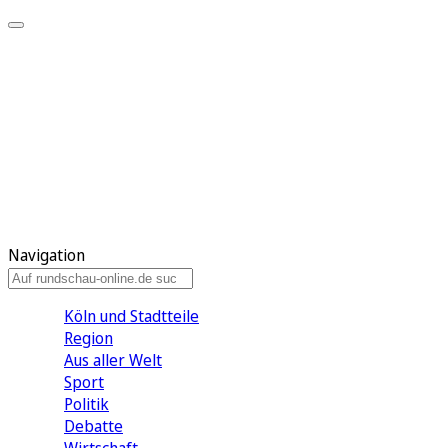
Meine KR
Meine Artikel
Meine Region
Meine Newsletter
Gewinnspiele
Mein Rundschau PLUS
Mein E-Paper
Navigation
Köln und Stadtteile
Region
Aus aller Welt
Sport
Politik
Debatte