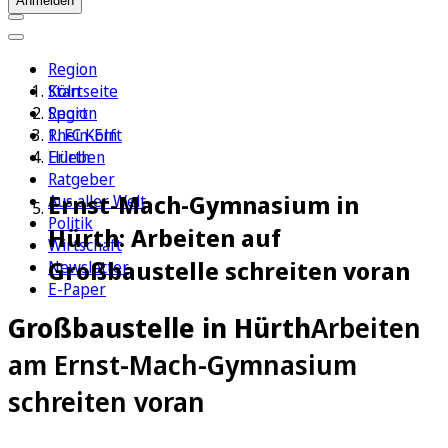
Anmelden
Region
Köln
Startseite
Sport
Region
1. FC Köln
Rhein-Erft
Erleben
Hürth
Ratgeber
Ernst-Mach-Gymnasium in
Aus aller Welt
Politik
Hürth: Arbeiten auf
Wirtschaft
Großbaustelle schreiten voran
Newsletter
E-Paper
Großbaustelle in Hürth
Arbeiten
am Ernst-Mach-Gymnasium
schreiten voran