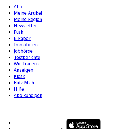
Abo
Meine Artikel
Meine Region
Newsletter
Push
E-Paper
Immobilien
Jobbörse
Testberichte
Wir Trauern
Anzeigen
Kiosk
Bütz Mich
Hilfe
Abo kündigen
FOLGEN SIE UNS
ENTDECKEN SIE UNSERE APP