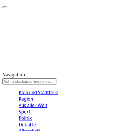
Meine KR
Meine Artikel
Meine Region
Meine Newsletter
Gewinnspiele
Mein Rundschau PLUS
Mein E-Paper
Navigation
Köln und Stadtteile
Region
Aus aller Welt
Sport
Politik
Debatte