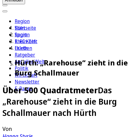
Anmelden
Region
Köln
Startseite
Sport
Region
1. FC Köln
Rhein-Erft
Erleben
Hürth
Ratgeber
Hürth: „Rarehouse“ zieht in die
Aus aller Welt
Politik
Burg Schallmauer
Wirtschaft
Newsletter
Über 500 Quadratmeter
Das
E-Paper
„Rarehouse“ zieht in die Burg
Schallmauer nach Hürth
Von
Hanna Styrie