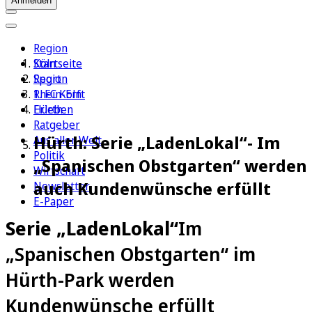
Anmelden
Region
Köln
Startseite
Sport
Region
1. FC Köln
Rhein-Erft
Erleben
Hürth
Ratgeber
Hürth: Serie „LadenLokal“- Im
Aus aller Welt
Politik
„Spanischen Obstgarten“ werden
Wirtschaft
auch Kundenwünsche erfüllt
Newsletter
E-Paper
Serie „LadenLokal“
Im
„Spanischen Obstgarten“ im
Hürth-Park werden
Kundenwünsche erfüllt