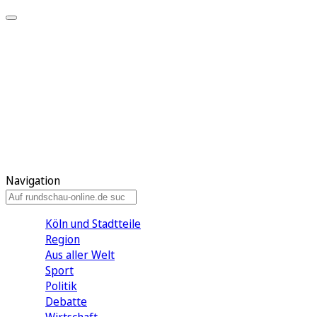
Meine KR
Meine Artikel
Meine Region
Meine Newsletter
Gewinnspiele
Mein Rundschau PLUS
Mein E-Paper
Navigation
Köln und Stadtteile
Region
Aus aller Welt
Sport
Politik
Debatte