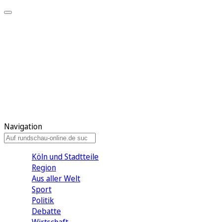
Meine KR
Meine Artikel
Meine Region
Meine Newsletter
Gewinnspiele
Mein Rundschau PLUS
Mein E-Paper
Navigation
Köln und Stadtteile
Region
Aus aller Welt
Sport
Politik
Debatte