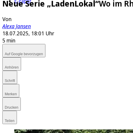
E-Paper
Neue Serie „LadenLokal“
Wo im Rh
Von
Alexa Jansen
18.07.2025, 18:01 Uhr
5 min
Auf Google bevorzugen
Anhören
Schrift
Merken
Drucken
Teilen