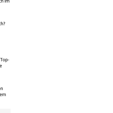
ch im
ch?
 Top-
e
en
rem