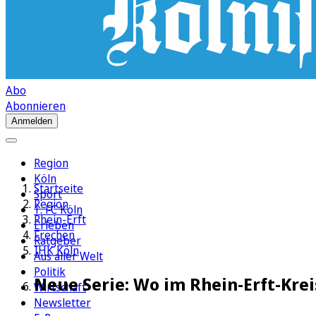
Abo
Abonnieren
Anmelden
Region
Köln
Startseite
Sport
Region
1. FC Köln
Rhein-Erft
Erleben
Frechen
Ratgeber
IHK Köln
Aus aller Welt
Politik
Neue Serie: Wo im Rhein-Erft-Krei
Wirtschaft
Newsletter