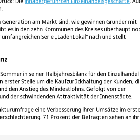
ruck: Die
inhabergeführten Einzelhandelsgeschäfte
. Au
n.
ten Generation am Markt sind, wie gewinnen Gründer mit
ibt es in den zehn Kommunen des Kreises überhaupt no
 umfangreichen Serie „LadenLokal“ nach und stellt
enz
Sommer in seiner Halbjahresbilanz für den Einzelhandel
n erster Stelle um die Kaufzurückhaltung der Kunden, di
und den Anstieg des Mindestlohns. Gefolgt von der
und der schwindenden Attraktivität der Innenstädte.
nkturumfrage eine Verbesserung ihrer Umsätze im erst
 Verschlechterung. 71 Prozent der Befragten sehen an ih