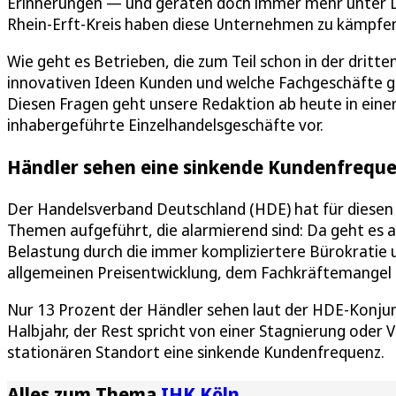
Erinnerungen — und geraten doch immer mehr unter D
Rhein-Erft-Kreis haben diese Unternehmen zu kämpfe
Wie geht es Betrieben, die zum Teil schon in der drit
innovativen Ideen Kunden und welche Fachgeschäfte g
Diesen Fragen geht unsere Redaktion ab heute in einer
inhabergeführte Einzelhandelsgeschäfte vor.
Händler sehen eine sinkende Kundenfrequ
Der Handelsverband Deutschland (HDE) hat für diesen 
Themen aufgeführt, die alarmierend sind: Da geht es a
Belastung durch die immer kompliziertere Bürokratie 
allgemeinen Preisentwicklung, dem Fachkräftemangel 
Nur 13 Prozent der Händler sehen laut der HDE-Konju
Halbjahr, der Rest spricht von einer Stagnierung oder
stationären Standort eine sinkende Kundenfrequenz.
Alles zum Thema
IHK Köln