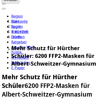
Anmelden
Region
Köln
Startseite
Sport
Region
1. FC Köln
Rhein-Erft
Erleben
Hürth
Ratgeber
Mehr Schutz für Hürther
Aus aller Welt
Politik
Schüler: 6200 FFP2-Masken für
Wirtschaft
Albert-Schweitzer-Gymnasium
Newsletter
E-Paper
Mehr Schutz für Hürther
Schüler
6200 FFP2-Masken für
Albert-Schweitzer-Gymnasium