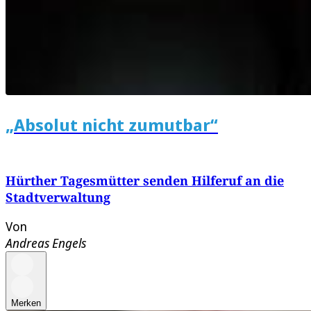
„Absolut nicht zumutbar“
Hürther Tagesmütter senden Hilferuf an die
Stadtverwaltung
Von
Andreas Engels
Merken