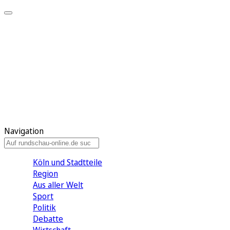
Meine KR
Meine Artikel
Meine Region
Meine Newsletter
Gewinnspiele
Mein Rundschau PLUS
Mein E-Paper
Navigation
Köln und Stadtteile
Region
Aus aller Welt
Sport
Politik
Debatte