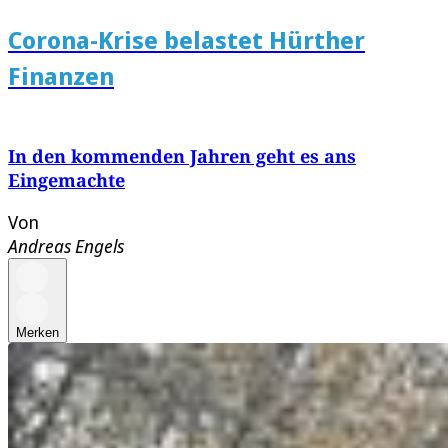
Corona-Krise belastet Hürther
Finanzen
In den kommenden Jahren geht es ans
Eingemachte
Von
Andreas Engels
Merken