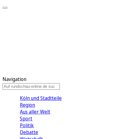
Meine KR
Meine Artikel
Meine Region
Meine Newsletter
Gewinnspiele
Mein Rundschau PLUS
Mein E-Paper
Navigation
Köln und Stadtteile
Region
Aus aller Welt
Sport
Politik
Debatte