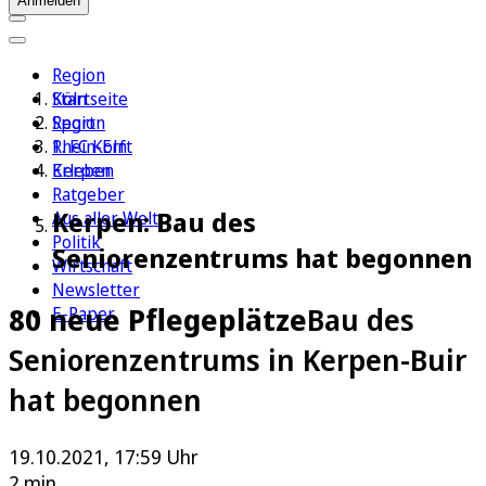
Anmelden
Region
Köln
Startseite
Sport
Region
1. FC Köln
Rhein-Erft
Erleben
Kerpen
Ratgeber
Kerpen: Bau des
Aus aller Welt
Politik
Seniorenzentrums hat begonnen
Wirtschaft
Newsletter
80 neue Pflegeplätze
Bau des
E-Paper
Seniorenzentrums in Kerpen-Buir
hat begonnen
19.10.2021, 17:59 Uhr
2 min