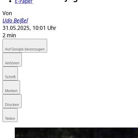
E-Paper
Von
Udo Beißel
31.05.2025, 10:01 Uhr
2 min
Auf Google bevorzugen
Anhören
Schrift
Merken
Drucken
Teilen