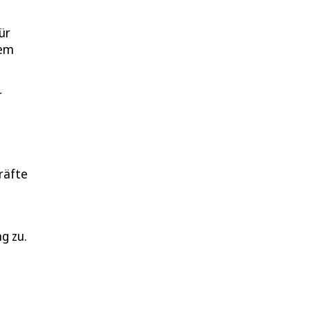
ür
dem
r
räfte
g zu.