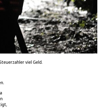
teuerzahler viel Geld.
n.
wa
in
igt,