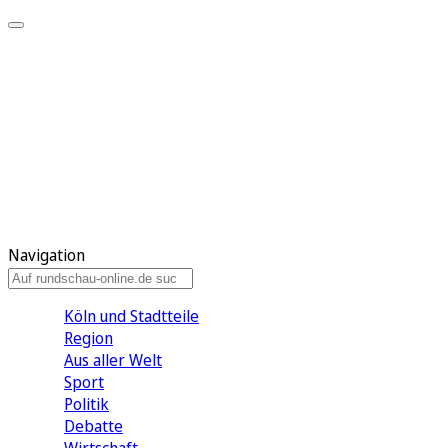
Meine KR
Meine Artikel
Meine Region
Meine Newsletter
Gewinnspiele
Mein Rundschau PLUS
Mein E-Paper
Navigation
Köln und Stadtteile
Region
Aus aller Welt
Sport
Politik
Debatte