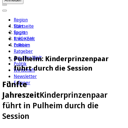
Anmelden
Region
Köln
Startseite
Sport
Region
1. FC Köln
Rhein-Erft
Erleben
Pulheim
Ratgeber
Pulheim: Kinderprinzenpaar
Aus aller Welt
Politik
führt durch die Session
Wirtschaft
Newsletter
Fünfte
E-Paper
Jahreszeit
Kinderprinzenpaar
führt in Pulheim durch die
Session