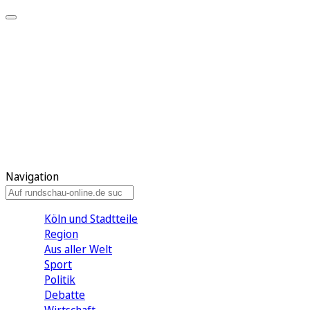
Meine KR
Meine Artikel
Meine Region
Meine Newsletter
Gewinnspiele
Mein Rundschau PLUS
Mein E-Paper
Navigation
Köln und Stadtteile
Region
Aus aller Welt
Sport
Politik
Debatte