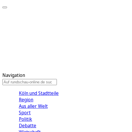
Meine KR
Meine Artikel
Meine Region
Meine Newsletter
Gewinnspiele
Mein Rundschau PLUS
Mein E-Paper
Navigation
Köln und Stadtteile
Region
Aus aller Welt
Sport
Politik
Debatte