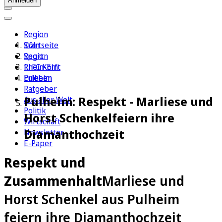
Anmelden
Region
Köln
Startseite
Sport
Region
1. FC Köln
Rhein-Erft
Erleben
Pulheim
Ratgeber
Pulheim: Respekt - Marliese und
Aus aller Welt
Politik
Horst Schenkelfeiern ihre
Wirtschaft
Diamanthochzeit
Newsletter
E-Paper
Respekt und
Zusammenhalt
Marliese und
Horst Schenkel aus Pulheim
feiern ihre Diamanthochzeit