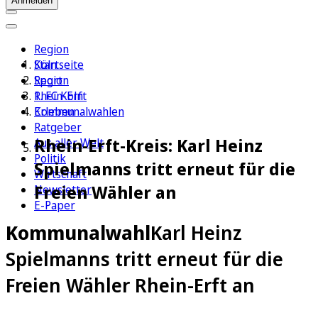
Anmelden
Region
Köln
Startseite
Sport
Region
1. FC Köln
Rhein-Erft
Erleben
Kommunalwahlen
Ratgeber
Rhein-Erft-Kreis: Karl Heinz
Aus aller Welt
Politik
Spielmanns tritt erneut für die
Wirtschaft
Freien Wähler an
Newsletter
E-Paper
Kommunalwahl
Karl Heinz
Spielmanns tritt erneut für die
Freien Wähler Rhein-Erft an