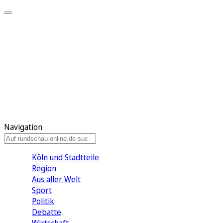
Meine KR
Meine Artikel
Meine Region
Meine Newsletter
Gewinnspiele
Mein Rundschau PLUS
Mein E-Paper
Navigation
Köln und Stadtteile
Region
Aus aller Welt
Sport
Politik
Debatte