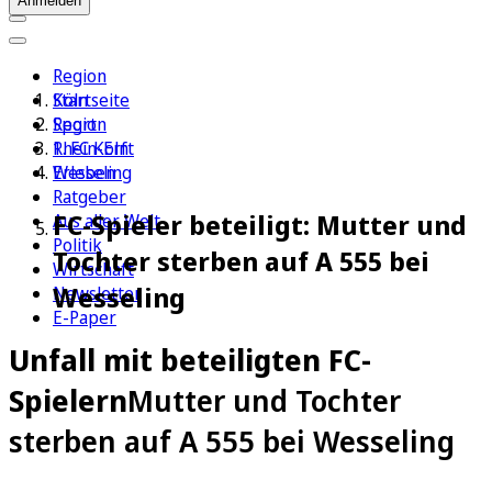
Anmelden
Region
Köln
Startseite
Sport
Region
1. FC Köln
Rhein-Erft
Erleben
Wesseling
Ratgeber
FC-Spieler beteiligt: Mutter und
Aus aller Welt
Politik
Tochter sterben auf A 555 bei
Wirtschaft
Wesseling
Newsletter
E-Paper
Unfall mit beteiligten FC-
Spielern
Mutter und Tochter
sterben auf A 555 bei Wesseling