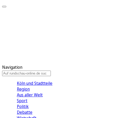
Meine KR
Meine Artikel
Meine Region
Meine Newsletter
Gewinnspiele
Mein Rundschau PLUS
Mein E-Paper
Navigation
Köln und Stadtteile
Region
Aus aller Welt
Sport
Politik
Debatte