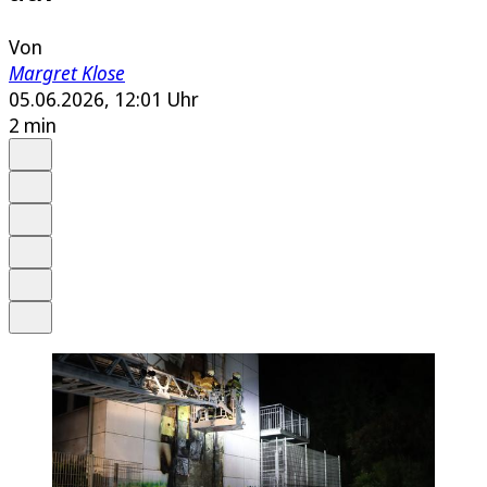
Von
Margret Klose
05.06.2026, 12:01 Uhr
2 min
Auf Google bevorzugen
Anhören
Schrift
Merken
Drucken
Teilen