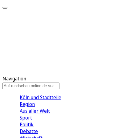
Meine KR
Meine Artikel
Meine Region
Meine Newsletter
Gewinnspiele
Mein Rundschau PLUS
Mein E-Paper
Navigation
Köln und Stadtteile
Region
Aus aller Welt
Sport
Politik
Debatte