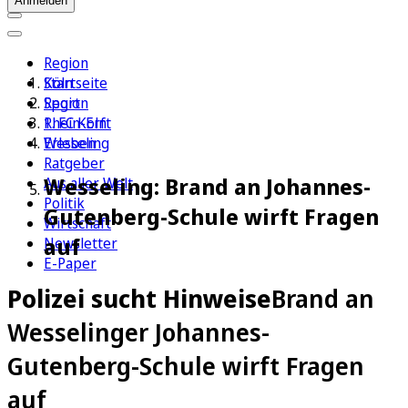
Anmelden
Region
Köln
Startseite
Sport
Region
1. FC Köln
Rhein-Erft
Erleben
Wesseling
Ratgeber
Wesseling: Brand an Johannes-
Aus aller Welt
Politik
Gutenberg-Schule wirft Fragen
Wirtschaft
auf
Newsletter
E-Paper
Polizei sucht Hinweise
Brand an
Wesselinger Johannes-
Gutenberg-Schule wirft Fragen
auf