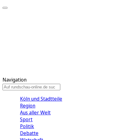
Meine KR
Meine Artikel
Meine Region
Meine Newsletter
Gewinnspiele
Mein Rundschau PLUS
Mein E-Paper
Navigation
Köln und Stadtteile
Region
Aus aller Welt
Sport
Politik
Debatte