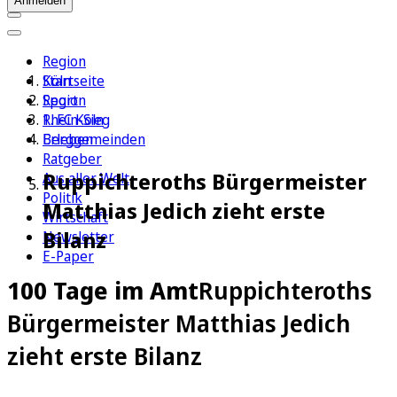
Anmelden
Region
Köln
Startseite
Sport
Region
1. FC Köln
Rhein-Sieg
Erleben
Berggemeinden
Ratgeber
Ruppichteroths Bürgermeister
Aus aller Welt
Politik
Matthias Jedich zieht erste
Wirtschaft
Bilanz
Newsletter
E-Paper
100 Tage im Amt
Ruppichteroths
Bürgermeister Matthias Jedich
zieht erste Bilanz