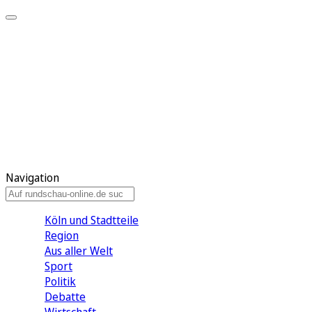
Meine KR
Meine Artikel
Meine Region
Meine Newsletter
Gewinnspiele
Mein Rundschau PLUS
Mein E-Paper
Navigation
Köln und Stadtteile
Region
Aus aller Welt
Sport
Politik
Debatte