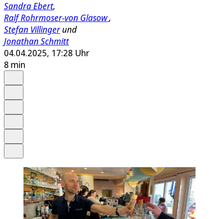
Sandra Ebert
,
Ralf Rohrmoser-von Glasow
,
Stefan Villinger
und
Jonathan Schmitt
04.04.2025, 17:28 Uhr
8 min
Auf Google bevorzugen
Anhören
Schrift
Merken
Drucken
Teilen