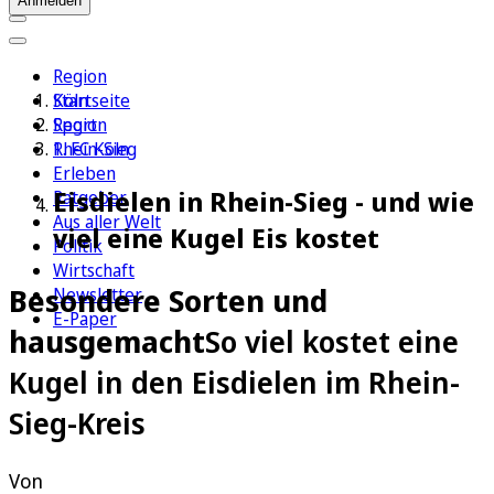
Anmelden
Region
Köln
Startseite
Sport
Region
1. FC Köln
Rhein-Sieg
Erleben
Eisdielen in Rhein-Sieg - und wie
Ratgeber
Aus aller Welt
viel eine Kugel Eis kostet
Politik
Wirtschaft
Besondere Sorten und
Newsletter
E-Paper
hausgemacht
So viel kostet eine
Kugel in den Eisdielen im Rhein-
Sieg-Kreis
Von