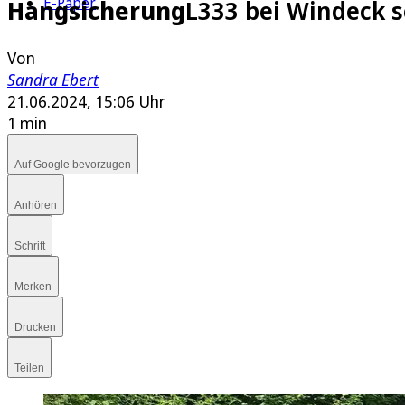
E-Paper
Hangsicherung
L333 bei Windeck s
Von
Sandra Ebert
21.06.2024, 15:06 Uhr
1 min
Auf Google bevorzugen
Anhören
Schrift
Merken
Drucken
Teilen