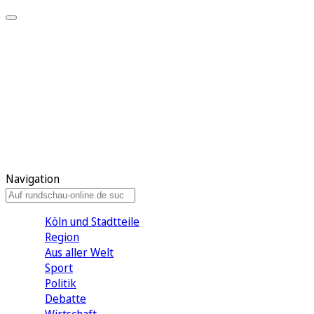
Meine KR
Meine Artikel
Meine Region
Meine Newsletter
Gewinnspiele
Mein Rundschau PLUS
Mein E-Paper
Navigation
Köln und Stadtteile
Region
Aus aller Welt
Sport
Politik
Debatte