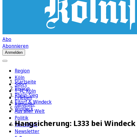
Abo
Abonnieren
Anmelden
Region
Köln
Startseite
Sport
Region
1. FC Köln
Rhein-Sieg
Erleben
Eitorf & Windeck
Ratgeber
Windeck
Aus aller Welt
Politik
Hangsicherung: L333 bei Windeck 
Wirtschaft
Newsletter