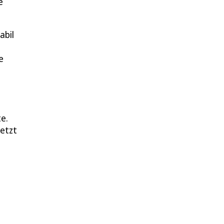
e
abil
e
e.
setzt