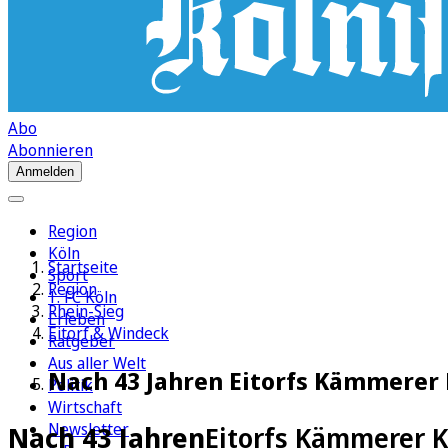
Abo
Abonnieren
Anmelden
Region
Köln
Startseite
Sport
Region
1. FC Köln
Rhein-Sieg
Erleben
Eitorf & Windeck
Ratgeber
Aus aller Welt
Nach 43 Jahren Eitorfs Kämmerer 
Politik
Wirtschaft
Newsletter
Nach 43 Jahren
Eitorfs Kämmerer K