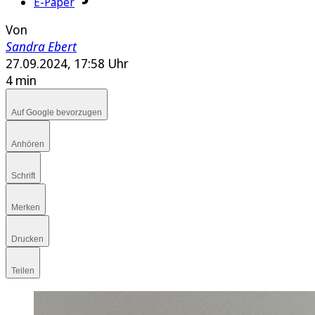
E-Paper
Von
Sandra Ebert
27.09.2024, 17:58 Uhr
4 min
Auf Google bevorzugen
Anhören
Schrift
Merken
Drucken
Teilen