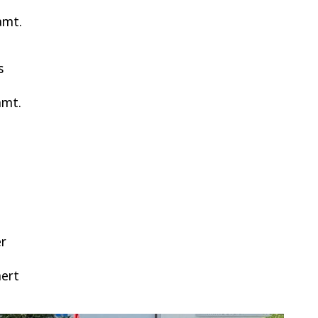
amt.
s
amt.
er
nert