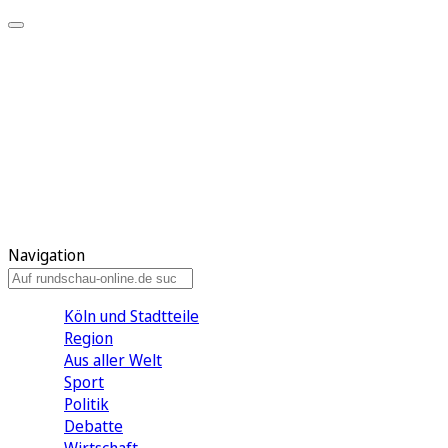
Meine KR
Meine Artikel
Meine Region
Meine Newsletter
Gewinnspiele
Mein Rundschau PLUS
Mein E-Paper
Navigation
Köln und Stadtteile
Region
Aus aller Welt
Sport
Politik
Debatte