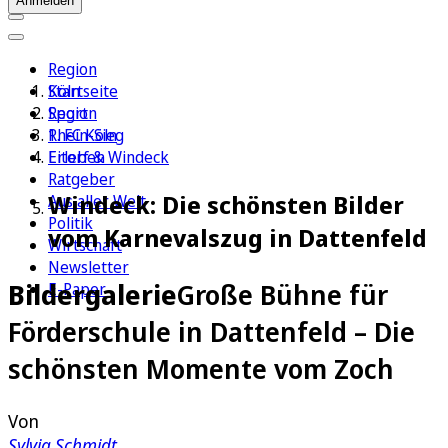
Anmelden
Region
Köln
Startseite
Sport
Region
1. FC Köln
Rhein-Sieg
Erleben
Eitorf & Windeck
Ratgeber
Windeck: Die schönsten Bilder
Aus aller Welt
Politik
vom Karnevalszug in Dattenfeld
Wirtschaft
Newsletter
Bildergalerie
Große Bühne für
E-Paper
Förderschule in Dattenfeld – Die
schönsten Momente vom Zoch
Von
Sylvia Schmidt