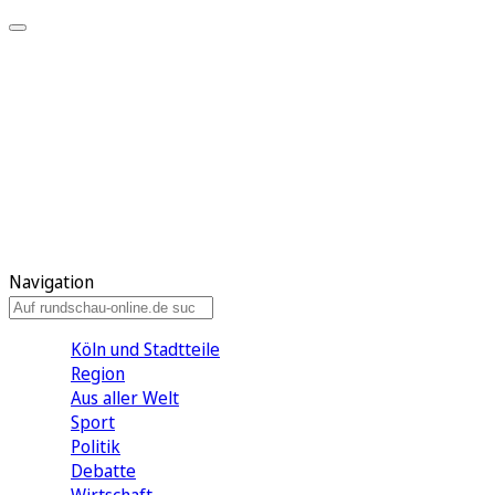
Meine KR
Meine Artikel
Meine Region
Meine Newsletter
Gewinnspiele
Mein Rundschau PLUS
Mein E-Paper
Navigation
Köln und Stadtteile
Region
Aus aller Welt
Sport
Politik
Debatte