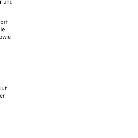
ar und
torf
ie
sowie
lut
er