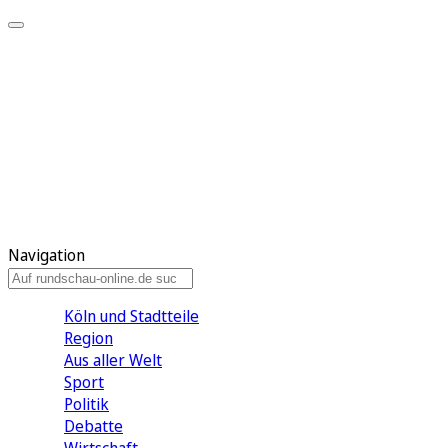
Meine KR
Meine Artikel
Meine Region
Meine Newsletter
Gewinnspiele
Mein Rundschau PLUS
Mein E-Paper
Navigation
Köln und Stadtteile
Region
Aus aller Welt
Sport
Politik
Debatte