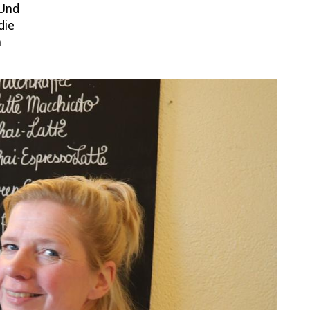
 Und
die
n