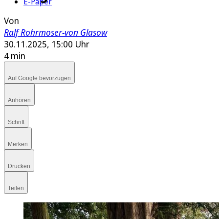
E-Paper
Von
Ralf Rohrmoser-von Glasow
30.11.2025, 15:00 Uhr
4 min
Auf Google bevorzugen
Anhören
Schrift
Merken
Drucken
Teilen