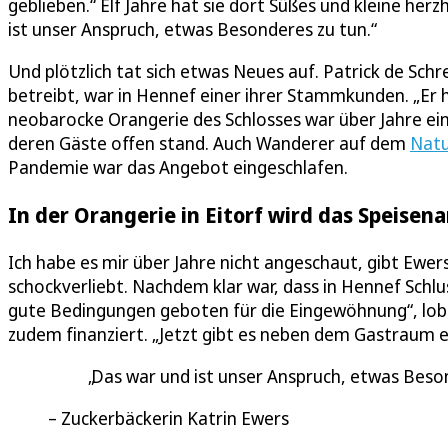
geblieben.“ Elf Jahre hat sie dort Süßes und kleine he
ist unser Anspruch, etwas Besonderes zu tun.“
Und plötzlich tat sich etwas Neues auf. Patrick de Schr
betreibt, war in Hennef einer ihrer Stammkunden. „Er h
neobarocke Orangerie des Schlosses war über Jahre ei
deren Gäste offen stand. Auch Wanderer auf dem
Natu
Pandemie war das Angebot eingeschlafen.
In der Orangerie in Eitorf wird das Speisen
Ich habe es mir über Jahre nicht angeschaut, gibt Ewers
schockverliebt. Nachdem klar war, dass in Hennef Schlus
gute Bedingungen geboten für die Eingewöhnung“, lobt
zudem finanziert. „Jetzt gibt es neben dem Gastraum ei
Das war und ist unser Anspruch, etwas Beso
Zuckerbäckerin Katrin Ewers