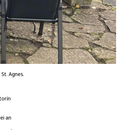
 St. Agnes.
torin
ei an