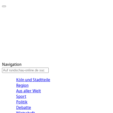
Meine KR
Meine Artikel
Meine Region
Meine Newsletter
Gewinnspiele
Mein Rundschau PLUS
Mein E-Paper
Navigation
Köln und Stadtteile
Region
Aus aller Welt
Sport
Politik
Debatte