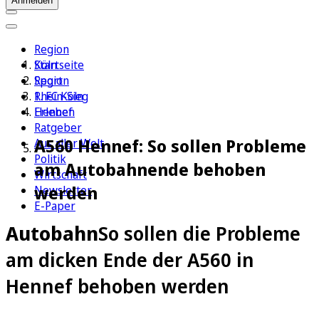
Anmelden
Region
Köln
Startseite
Sport
Region
1. FC Köln
Rhein-Sieg
Erleben
Hennef
Ratgeber
A560 Hennef: So sollen Probleme
Aus aller Welt
Politik
am Autobahnende behoben
Wirtschaft
werden
Newsletter
E-Paper
Autobahn
So sollen die Probleme
am dicken Ende der A560 in
Hennef behoben werden