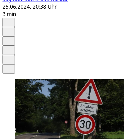
25.06.2024, 20:38 Uhr
3 min
Auf Google bevorzugen
Anhören
Schrift
Merken
Drucken
Teilen