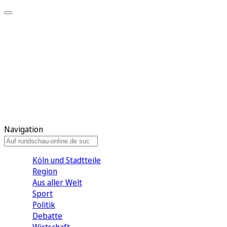
Meine KR
Meine Artikel
Meine Region
Meine Newsletter
Gewinnspiele
Mein Rundschau PLUS
Mein E-Paper
Navigation
Köln und Stadtteile
Region
Aus aller Welt
Sport
Politik
Debatte