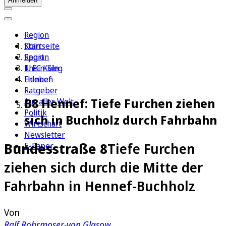
Anmelden
Region
Köln
Startseite
Sport
Region
1. FC Köln
Rhein-Sieg
Erleben
Hennef
Ratgeber
B8 Hennef: Tiefe Furchen ziehen
Aus aller Welt
Politik
sich in Buchholz durch Fahrbahn
Wirtschaft
Newsletter
Bundesstraße 8
Tiefe Furchen
E-Paper
ziehen sich durch die Mitte der
Fahrbahn in Hennef-Buchholz
Von
Ralf Rohrmoser-von Glasow