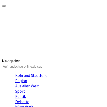
Meine KR
Meine Artikel
Meine Region
Meine Newsletter
Gewinnspiele
Mein Rundschau PLUS
Mein E-Paper
Navigation
Köln und Stadtteile
Region
Aus aller Welt
Sport
Politik
Debatte