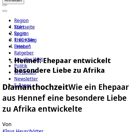
Anmelden
Region
Köln
Startseite
Sport
Region
1. FC Köln
Rhein-Sieg
Erleben
Hennef
Ratgeber
Hennef: Ehepaar entwickelt
Aus aller Welt
Politik
besondere Liebe zu Afrika
Wirtschaft
Newsletter
Diamanthochzeit
Wie ein Ehepaar
E-Paper
aus Hennef eine besondere Liebe
zu Afrika entwickelte
Von
Klaus Heuschötter