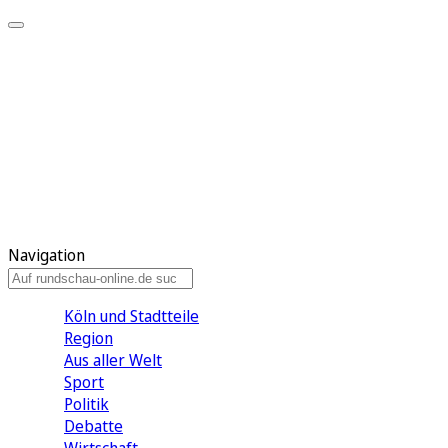
Meine KR
Meine Artikel
Meine Region
Meine Newsletter
Gewinnspiele
Mein Rundschau PLUS
Mein E-Paper
Navigation
Köln und Stadtteile
Region
Aus aller Welt
Sport
Politik
Debatte