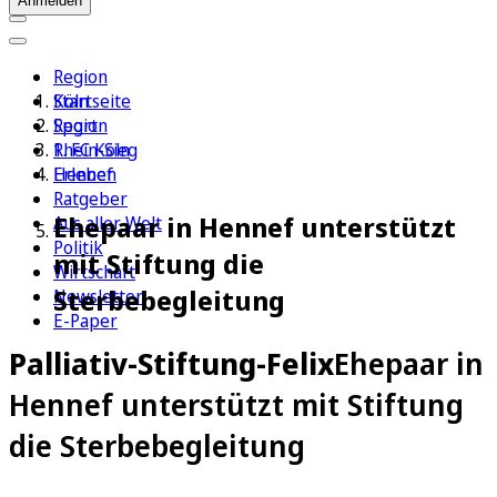
Anmelden
Region
Köln
Startseite
Sport
Region
1. FC Köln
Rhein-Sieg
Erleben
Hennef
Ratgeber
Ehepaar in Hennef unterstützt
Aus aller Welt
Politik
mit Stiftung die
Wirtschaft
Sterbebegleitung
Newsletter
E-Paper
Palliativ-Stiftung-Felix
Ehepaar in
Hennef unterstützt mit Stiftung
die Sterbebegleitung