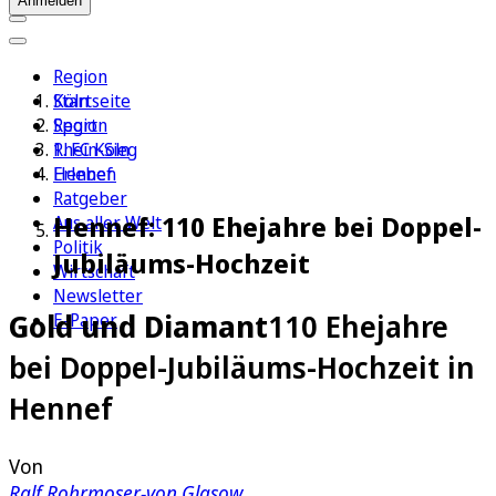
Anmelden
Region
Köln
Startseite
Sport
Region
1. FC Köln
Rhein-Sieg
Erleben
Hennef
Ratgeber
Hennef: 110 Ehejahre bei Doppel-
Aus aller Welt
Politik
Jubiläums-Hochzeit
Wirtschaft
Newsletter
Gold und Diamant
110 Ehejahre
E-Paper
bei Doppel-Jubiläums-Hochzeit in
Hennef
Von
Ralf Rohrmoser-von Glasow