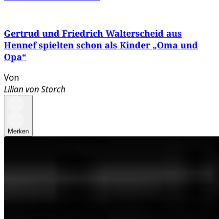
Gertrud und Friedrich Walterscheid aus
Hennef spielten schon als Kinder „Oma und
Opa“
Von
Lilian von Storch
Merken