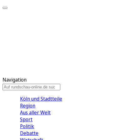
Meine KR
Meine Artikel
Meine Region
Meine Newsletter
Gewinnspiele
Mein Rundschau PLUS
Mein E-Paper
Navigation
Köln und Stadtteile
Region
Aus aller Welt
Sport
Politik
Debatte