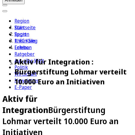
Anmelden
Region
Köln
Startseite
Sport
Region
1. FC Köln
Rhein-Sieg
Erleben
Lohmar
Ratgeber
Aktiv für Integration :
Aus aller Welt
Politik
Bürgerstiftung Lohmar verteilt
Wirtschaft
10.000 Euro an Initiativen
Newsletter
E-Paper
Aktiv für
Integration
Bürgerstiftung
Lohmar verteilt 10.000 Euro an
Initiativen