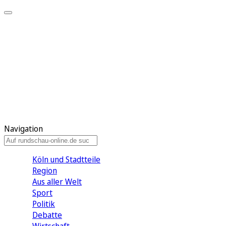
Meine KR
Meine Artikel
Meine Region
Meine Newsletter
Gewinnspiele
Mein Rundschau PLUS
Mein E-Paper
Navigation
Köln und Stadtteile
Region
Aus aller Welt
Sport
Politik
Debatte