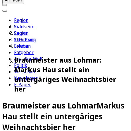
Anmelden
Region
Köln
Startseite
Sport
Region
1. FC Köln
Rhein-Sieg
Erleben
Lohmar
Ratgeber
Braumeister aus Lohmar:
Aus aller Welt
Politik
Markus Hau stellt ein
Wirtschaft
untergäriges Weihnachtsbier
Newsletter
E-Paper
her
Braumeister aus Lohmar
Markus
Hau stellt ein untergäriges
Weihnachtsbier her