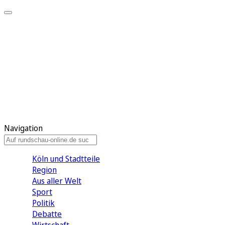
Meine KR
Meine Artikel
Meine Region
Meine Newsletter
Gewinnspiele
Mein Rundschau PLUS
Mein E-Paper
Navigation
Köln und Stadtteile
Region
Aus aller Welt
Sport
Politik
Debatte