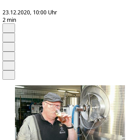
23.12.2020, 10:00 Uhr
2 min
Auf Google bevorzugen
Anhören
Schrift
Merken
Drucken
Teilen