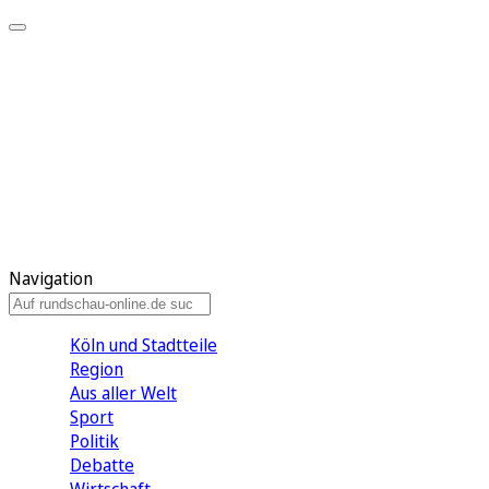
Meine KR
Meine Artikel
Meine Region
Meine Newsletter
Gewinnspiele
Mein Rundschau PLUS
Mein E-Paper
Navigation
Köln und Stadtteile
Region
Aus aller Welt
Sport
Politik
Debatte