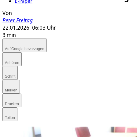
E-Paper
Von
Peter Freitag
22.01.2026, 06:03 Uhr
3 min
Auf Google bevorzugen
Anhören
Schrift
Merken
Drucken
Teilen