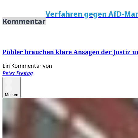
Verfahren gegen AfD-Man
Kommentar
Pöbler brauchen klare Ansagen der Justiz u
Ein Kommentar von
Peter Freitag
Merken