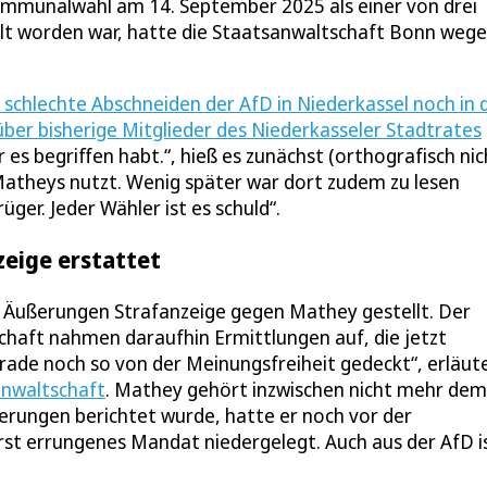
Kommunalwahl am 14. September 2025 als einer von drei
lt worden war, hatte die Staatsanwaltschaft Bonn weg
 schlechte Abschneiden der AfD in Niederkassel noch in 
ber bisherige Mitglieder des Niederkasseler Stadtrates
 es begriffen habt.“, hieß es zunächst (orthografisch nic
atheys nutzt. Wenig später war dort zudem zu lesen
ger. Jeder Wähler ist es schuld“.
zeige erstattet
n Äußerungen Strafanzeige gegen Mathey gestellt. Der
chaft nahmen daraufhin Ermittlungen auf, die jetzt
rade noch so von der Meinungsfreiheit gedeckt“, erläut
anwaltschaft
. Mathey gehört inzwischen nicht mehr dem
erungen berichtet wurde, hatte er noch vor der
rst errungenes Mandat niedergelegt. Auch aus der AfD i