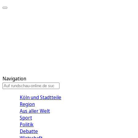
Meine KR
Meine Artikel
Meine Region
Meine Newsletter
Gewinnspiele
Mein Rundschau PLUS
Mein E-Paper
Navigation
Köln und Stadtteile
Region
Aus aller Welt
Sport
Politik
Debatte