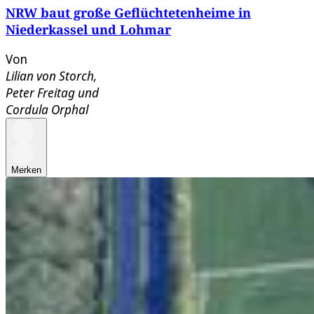
NRW baut große Geflüchtetenheime in
Niederkassel und Lohmar
Von
Lilian von Storch
,
Peter Freitag
und
Cordula Orphal
Merken