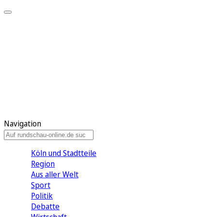
Meine KR
Meine Artikel
Meine Region
Meine Newsletter
Gewinnspiele
Mein Rundschau PLUS
Mein E-Paper
Navigation
Köln und Stadtteile
Region
Aus aller Welt
Sport
Politik
Debatte