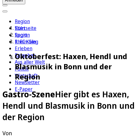
Anmelden
Region
Köln
Startseite
Sport
Region
1. FC Köln
Rhein-Sieg
Erleben
Oktoberfest: Haxen, Hendl und
Ratgeber
Aus aller Welt
Blasmusik in Bonn und der
Politik
Region
Wirtschaft
Newsletter
E-Paper
Gastro-Szene
Hier gibt es Haxen,
Hendl und Blasmusik in Bonn und
der Region
Von