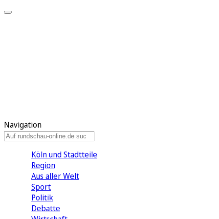
Meine KR
Meine Artikel
Meine Region
Meine Newsletter
Gewinnspiele
Mein Rundschau PLUS
Mein E-Paper
Navigation
Köln und Stadtteile
Region
Aus aller Welt
Sport
Politik
Debatte