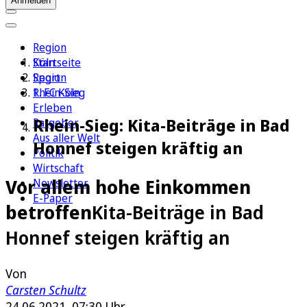
Anmelden
Region
Köln
Startseite
Sport
Region
1. FC Köln
Rhein-Sieg
Erleben
Rhein-Sieg: Kita-Beiträge in Bad
Ratgeber
Aus aller Welt
Honnef steigen kräftig an
Politik
Wirtschaft
Vor allem hohe Einkommen
Newsletter
E-Paper
betroffen
Kita-Beiträge in Bad
Honnef steigen kräftig an
Von
Carsten Schultz
24.06.2021, 07:30 Uhr