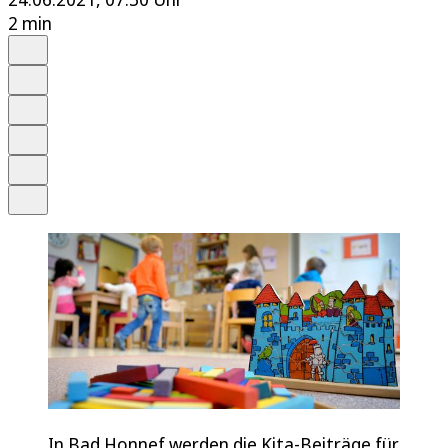
2 min
Auf Google bevorzugen
Anhören
Schrift
Merken
Drucken
Teilen
In Bad Honnef werden die Kita-Beiträge für