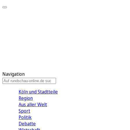
Meine KR
Meine Artikel
Meine Region
Meine Newsletter
Gewinnspiele
Mein Rundschau PLUS
Mein E-Paper
Navigation
Köln und Stadtteile
Region
Aus aller Welt
Sport
Politik
Debatte