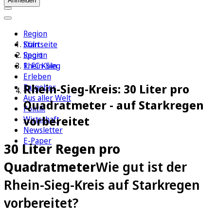
Anmelden
Region
Köln
Startseite
Sport
Region
1. FC Köln
Rhein-Sieg
Erleben
Rhein-Sieg-Kreis: 30 Liter pro
Ratgeber
Aus aller Welt
Quadratmeter - auf Starkregen
Politik
vorbereitet
Wirtschaft
Newsletter
E-Paper
30 Liter Regen pro
Quadratmeter
Wie gut ist der
Rhein-Sieg-Kreis auf Starkregen
vorbereitet?