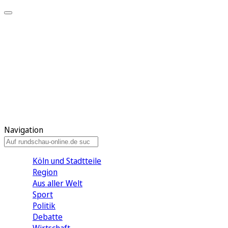
Meine KR
Meine Artikel
Meine Region
Meine Newsletter
Gewinnspiele
Mein Rundschau PLUS
Mein E-Paper
Navigation
Köln und Stadtteile
Region
Aus aller Welt
Sport
Politik
Debatte