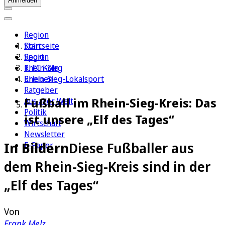
Anmelden
Region
Köln
Startseite
Sport
Region
1. FC Köln
Rhein-Sieg
Erleben
Rhein-Sieg-Lokalsport
Ratgeber
Fußball im Rhein-Sieg-Kreis: Das
Aus aller Welt
Politik
ist unsere „Elf des Tages“
Wirtschaft
Newsletter
In Bildern
Diese Fußballer aus
E-Paper
dem Rhein-Sieg-Kreis sind in der
„Elf des Tages“
Von
Frank Melz
,