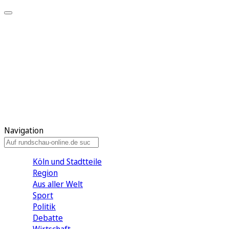
Meine KR
Meine Artikel
Meine Region
Meine Newsletter
Gewinnspiele
Mein Rundschau PLUS
Mein E-Paper
Navigation
Köln und Stadtteile
Region
Aus aller Welt
Sport
Politik
Debatte