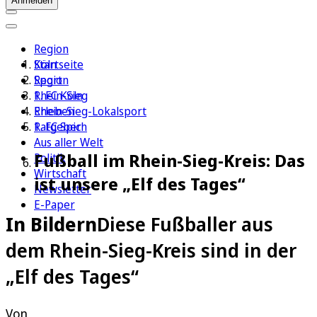
Anmelden
Region
Köln
Startseite
Sport
Region
1. FC Köln
Rhein-Sieg
Erleben
Rhein-Sieg-Lokalsport
Ratgeber
1. FC Spich
Aus aller Welt
Fußball im Rhein-Sieg-Kreis: Das
Politik
Wirtschaft
ist unsere „Elf des Tages“
Newsletter
E-Paper
In Bildern
Diese Fußballer aus
dem Rhein-Sieg-Kreis sind in der
„Elf des Tages“
Von