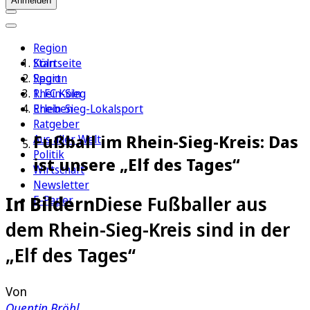
Anmelden
Region
Köln
Startseite
Sport
Region
1. FC Köln
Rhein-Sieg
Erleben
Rhein-Sieg-Lokalsport
Ratgeber
Fußball im Rhein-Sieg-Kreis: Das
Aus aller Welt
Politik
ist unsere „Elf des Tages“
Wirtschaft
Newsletter
In Bildern
Diese Fußballer aus
E-Paper
dem Rhein-Sieg-Kreis sind in der
„Elf des Tages“
Von
Quentin Bröhl
,