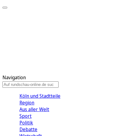
Meine KR
Meine Artikel
Meine Region
Meine Newsletter
Gewinnspiele
Mein Rundschau PLUS
Mein E-Paper
Navigation
Köln und Stadtteile
Region
Aus aller Welt
Sport
Politik
Debatte